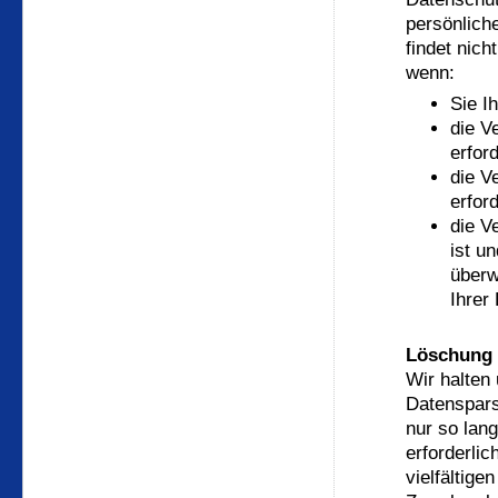
persönlich
findet nich
wenn:
Sie I
die V
erford
die V
erford
die V
ist u
überw
Ihrer
Löschung 
Wir halten
Datenspars
nur so lan
erforderli
vielfältige