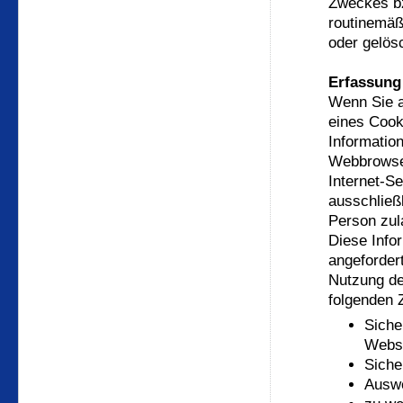
Zweckes bz
routinemäß
oder gelös
Erfassung
Wenn Sie a
eines Cook
Information
Webbrowse
Internet-Se
ausschließ
Person zul
Diese Info
angefordert
Nutzung de
folgenden 
Siche
Websi
Siche
Auswe