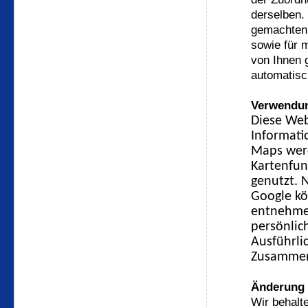
derselben. 
gemachten
sowie für 
von Ihnen 
automatisc
Verwendu
Diese Web
Informati
Maps werd
Kartenfun
genutzt. 
Google k
entnehmen
persönlic
Ausführli
Zusammen
Änderung 
Wir behalt